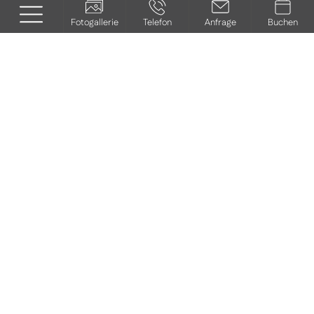
Fotogallerie
Telefon
Anfrage
Buchen
WENN SIE IM SPEISESAAL
ERSCHEINEN, HABE ICH BEREITS
FÜR SIE GEDECKT.
NAME, Service
Nur das Beste für unsere Gäste
Die Frische und Qualität der einzelnen Produkte haben bei