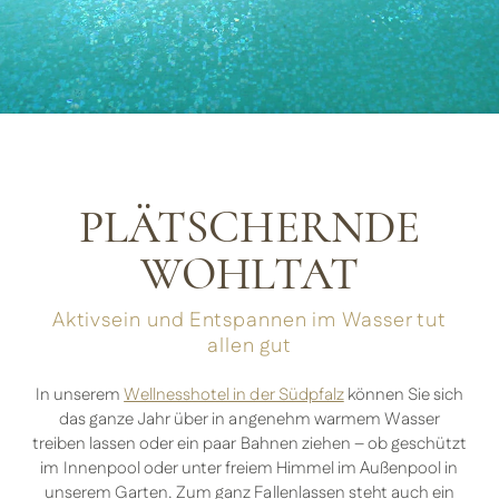
PLÄTSCHERNDE
WOHLTAT
Aktivsein und Entspannen im Wasser tut
allen gut
In unserem
Wellnesshotel in der Südpfalz
können Sie sich
das ganze Jahr über in angenehm warmem Wasser
treiben lassen oder ein paar Bahnen ziehen – ob geschützt
im Innenpool oder unter freiem Himmel im Außenpool in
unserem Garten. Zum ganz Fallenlassen steht auch ein