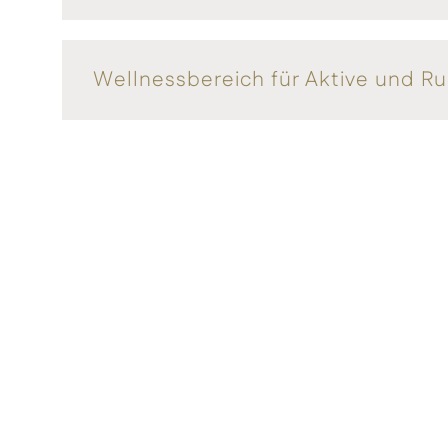
Wellnessbereich für Aktive und 
Verpflegung
Sport & Aktiv
Kinderwelt