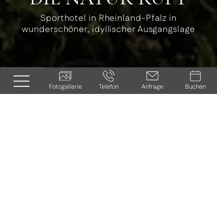
Sporthotel in Rheinland-Pfalz in
wunderschöner, idyllischer Ausgangslage
Fotogallerie
Telefon
Anfrage
Buchen
AKTIVURLAUB IN
DER SÜDPFALZ
Sonnige Landschaften zu Fuß und mit dem
Rad erkunden
Sanfte Hügel, üppige Weinberge, grüne Wiesen und lichte
Wälder – die Südpfalz ist ein Paradies für Naturfreunde
und Sonnenanbeter. Umso besser, wenn man Sport- und